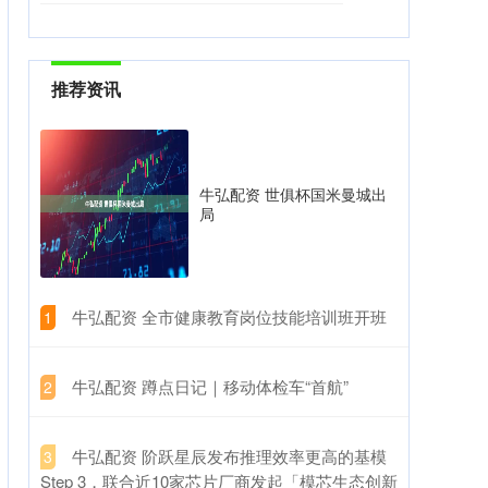
推荐资讯
牛弘配资 世俱杯国米曼城出
局
​牛弘配资 全市健康教育岗位技能培训班开班
1
​牛弘配资 蹲点日记｜移动体检车“首航”
2
​牛弘配资 阶跃星辰发布推理效率更高的基模
3
Step 3，联合近10家芯片厂商发起「模芯生态创新