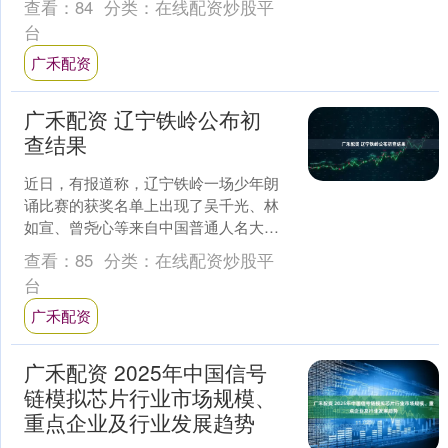
查看：
84
分类：
在线配资炒股平
165H....
台
广禾配资
广禾配资 辽宁铁岭公布初
查结果
近日，有报道称，辽宁铁岭一场少年朗
诵比赛的获奖名单上出现了吴千光、林
如宣、曾尧心等来自中国普通人名大全
的名字，且排列顺序一致。 12月9日上
查看：
85
分类：
在线配资炒股平
午，铁岭经济技术开发....
台
广禾配资
广禾配资 2025年中国信号
链模拟芯片行业市场规模、
重点企业及行业发展趋势