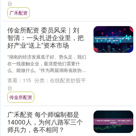
台
广禾配资
传金所配资 委员风采｜刘
智清：一头扎进企业里，把
好产业“送上”资本市场
“湖南的经济发展底子好、势头足，我们
在一线接触企业，最清楚他们需要什
么、能做什么。”作为两届湖南省政协委
员，刘智清这样形容自己的履职心得。
查看：
115
分类：
在线配资炒股平
过去几年，他凭借自己在....
台
传金所配资
广禾配资 每个师编制都是
14000人，为何八路军三个
师兵力，各不相同？