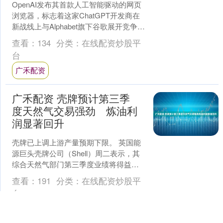
OpenAI发布其首款人工智能驱动的网页
浏览器，标志着这家ChatGPT开发商在
新战线上与Alphabet旗下谷歌展开竞争。
这款名为ChatGPT Atlas....
查看：
134
分类：
在线配资炒股平
台
广禾配资
广禾配资 壳牌预计第三季
度天然气交易强劲 炼油利
润显著回升
壳牌已上调上游产量预期下限。 英国能
源巨头壳牌公司（Shell）周二表示，其
综合天然气部门第三季度业绩将得益于
交易和优化表现显著提升，同时炼油利
查看：
191
分类：
在线配资炒股平
润上升将部分抵消....
台
广禾配资