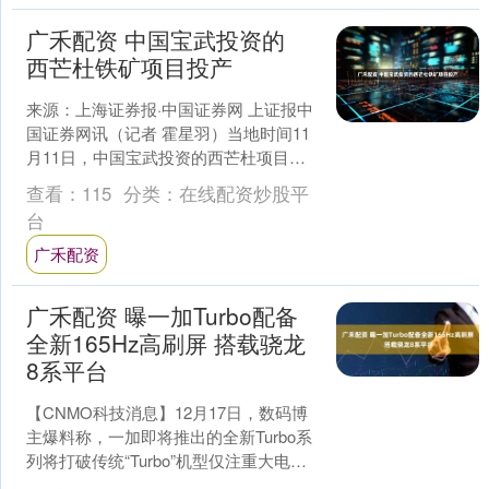
广禾配资 中国宝武投资的
西芒杜铁矿项目投产
来源：上海证券报·中国证券网 上证报中
国证券网讯（记者 霍星羽）当地时间11
月11日，中国宝武投资的西芒杜项目投
产启动仪式在几内亚马瑞巴亚港举行。
查看：
115
分类：
在线配资炒股平
作为几内亚国....
台
广禾配资
广禾配资 曝一加Turbo配备
全新165Hz高刷屏 搭载骁龙
8系平台
【CNMO科技消息】12月17日，数码博
主爆料称，一加即将推出的全新Turbo系
列将打破传统“Turbo”机型仅注重大电池
和性能芯片的固有印象，带来包括