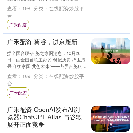
教育司司长田祖荫会表示，中小学阶段
查看：
198
分类：
在线配资炒股平
是培养学生科学兴趣、....
台
广禾配资
广禾配资 蔡睿，进京履新
据全国台联-台胞之家网消息，10月26
日，由全国台联主办的“铭记历史 捍卫成
果 守护家园 共创未来”——各界台胞庆祝
设立台湾光复纪念日系列活动在北京举
查看：
169
分类：
在线配资炒股平
行。全国台....
台
广禾配资
广禾配资 OpenAI发布AI浏
览器ChatGPT Atlas 与谷歌
展开正面竞争