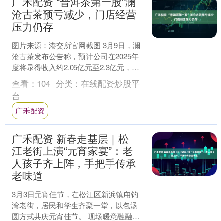
广禾配资 “普洱茶第一股”澜
沧古茶预亏减少，门店经营
压力仍存
图片来源：港交所官网截图 3月9日，澜
沧古茶发布公告称，预计公司在2025年
度将录得收入约2.05亿元至2.3亿元，较
2024年度的收入3.61亿元减少约36.....
查看：
104
分类：
在线配资炒股平
台
广禾配资
广禾配资 新春走基层｜松
江老街上演“元宵家宴”：老
人孩子齐上阵，手把手传承
老味道
3月3日元宵佳节，在松江区新浜镇甪钓
湾老街，居民和学生齐聚一堂，以包汤
圆方式共庆元宵佳节。 现场暖意融融，