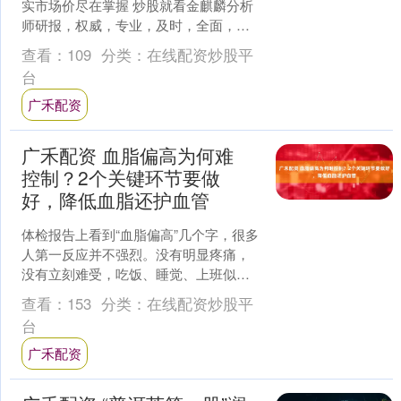
实市场价尽在掌握 炒股就看金麒麟分析
师研报，权威，专业，及时，全面，助
您挖掘潜力主题机会！ 来源：北京商报
查看：
109
分类：
在线配资炒股平
从龙头企业到....
台
广禾配资
广禾配资 血脂偏高为何难
控制？2个关键环节要做
好，降低血脂还护血管
体检报告上看到“血脂偏高”几个字，很多
人第一反应并不强烈。没有明显疼痛，
没有立刻难受，吃饭、睡觉、上班似乎
都不受影响，于是就想着先拖一拖，等
查看：
153
分类：
在线配资炒股平
有空了再调整。可现实....
台
广禾配资