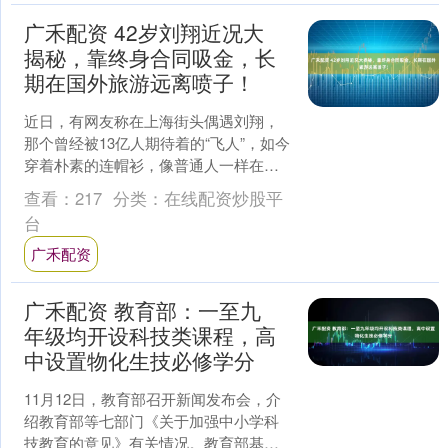
广禾配资 42岁刘翔近况大
揭秘，靠终身合同吸金，长
期在国外旅游远离喷子！
近日，有网友称在上海街头偶遇刘翔，
那个曾经被13亿人期待着的“飞人”，如今
穿着朴素的连帽衫，像普通人一样在外
滩散步。 仿佛那些荣誉与谩骂，都是上
查看：
217
分类：
在线配资炒股平
辈子的故事。 从....
台
广禾配资
广禾配资 教育部：一至九
年级均开设科技类课程，高
中设置物化生技必修学分
11月12日，教育部召开新闻发布会，介
绍教育部等七部门《关于加强中小学科
技教育的意见》有关情况。教育部基础