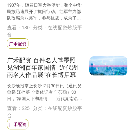
1937年，随着日军大举侵华，整个中华
民族迅速展开了抗日行动。红军主力部
队改编为八路军，参与抗战，成为了抗
战史上的关键一步。 但是，按照常理，
查看：
180
分类：
在线配资炒股平
每个师的编制应该为....
台
广禾配资
广禾配资 百件名人笔墨照
见湖湘百年家国情 “近代湖
南名人作品展”在长博启幕
长沙晚报掌上长沙12月30日讯（通讯员
曾麟 江梓菱 全媒体记者 宁莎鸥）30
日，“家国天下湖湘情——近代湖南名人
作品展”在长沙博物馆特展一厅开幕。作
查看：
225
分类：
在线配资炒股平
为长沙博物....
台
广禾配资