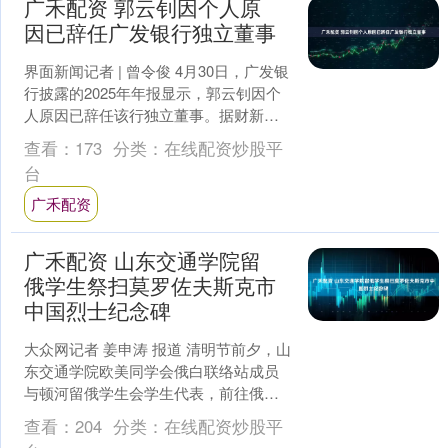
广禾配资 郭云钊因个人原
因已辞任广发银行独立董事
界面新闻记者 | 曾令俊 4月30日，广发银
行披露的2025年年报显示，郭云钊因个
人原因已辞任该行独立董事。据财新报
道，巴曙松案与郭云钊相关，两者均传
查看：
173
分类：
在线配资炒股平
已失联。 ....
台
广禾配资
广禾配资 山东交通学院留
俄学生祭扫莫罗佐夫斯克市
中国烈士纪念碑
大众网记者 姜申涛 报道 清明节前夕，山
东交通学院欧美同学会俄白联络站成员
与顿河留俄学生会学生代表，前往俄罗
斯罗斯托夫州莫罗佐夫斯克市，祭扫中
查看：
204
分类：
在线配资炒股平
国烈士纪念碑，缅怀....