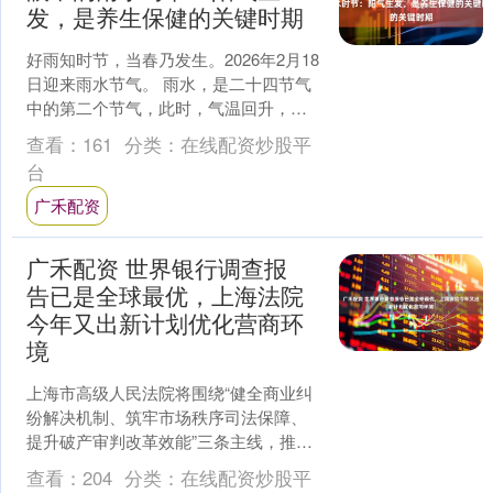
发，是养生保健的关键时期
好雨知时节，当春乃发生。2026年2月18
日迎来雨水节气。 雨水，是二十四节气
中的第二个节气，此时，气温回升，冰
雪融化，降水增多，万物开始萌动，展
查看：
161
分类：
在线配资炒股平
现出一派生机勃....
台
广禾配资
广禾配资 世界银行调查报
告已是全球最优，上海法院
今年又出新计划优化营商环
境
上海市高级人民法院将围绕“健全商业纠
纷解决机制、筑牢市场秩序司法保障、
提升破产审判改革效能”三条主线，推出
法治化营商环境建设17项举措、53项具
查看：
204
分类：
在线配资炒股平
体任务。这是今天....