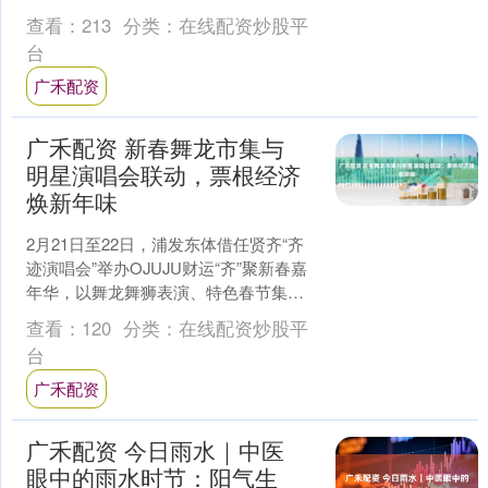
老人手把手教孩子揉面，邻里分工协
查看：
213
分类：
在线配资炒股平
作，一个个饱满的汤圆在....
台
广禾配资
广禾配资 新春舞龙市集与
明星演唱会联动，票根经济
焕新年味
2月21日至22日，浦发东体借任贤齐“齐
迹演唱会”举办OJUJU财运“齐”聚新春嘉
年华，以舞龙舞狮表演、特色春节集市
为载体，创新发展票根经济，激活演艺
查看：
120
分类：
在线配资炒股平
文化消费活....
台
广禾配资
广禾配资 今日雨水｜中医
眼中的雨水时节：阳气生