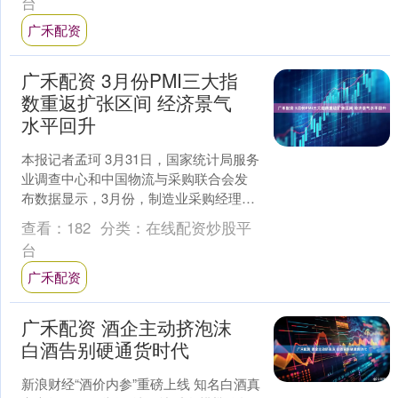
台
广禾配资
广禾配资 3月份PMI三大指
数重返扩张区间 经济景气
水平回升
本报记者孟珂 3月31日，国家统计局服务
业调查中心和中国物流与采购联合会发
布数据显示，3月份，制造业采购经理指
数、非制造业商务活动指数和综合PMI产
查看：
182
分类：
在线配资炒股平
出指数均重返....
台
广禾配资
广禾配资 酒企主动挤泡沫
白酒告别硬通货时代
新浪财经“酒价内参”重磅上线 知名白酒真