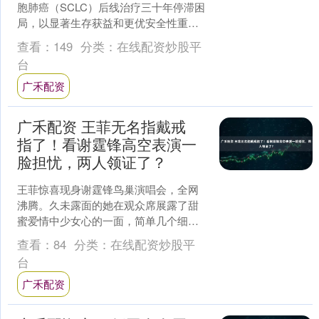
胞肺癌（SCLC）后线治疗三十年停滞困
局，以显著生存获益和更优安全性重塑
治疗格局，成为铂类化疗后进展患者的
查看：
149
分类：
在线配资炒股平
全新标准....
台
广禾配资
广禾配资 王菲无名指戴戒
指了！看谢霆锋高空表演一
脸担忧，两人领证了？
王菲惊喜现身谢霆锋鸟巢演唱会，全网
沸腾。久未露面的她在观众席展露了甜
蜜爱情中少女心的一面，简单几个细节
把爱意展现的淋漓尽致，让网友直呼太
查看：
84
分类：
在线配资炒股平
甜蜜了。 先来看备受关注....
台
广禾配资