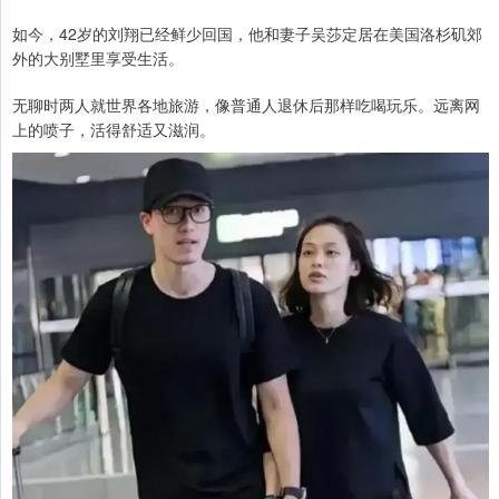
如今，42岁的刘翔已经鲜少回国，他和妻子吴莎定居在美国洛杉矶郊
外的大别墅里享受生活。
无聊时两人就世界各地旅游，像普通人退休后那样吃喝玩乐。远离网
上的喷子，活得舒适又滋润。