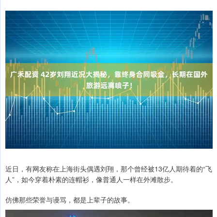
近日，有网友称在上海街头偶遇刘翔，那个曾经被13亿人期待着的“飞
人”，如今穿着朴素的连帽衫，像普通人一样在外滩散步。
仿佛那些荣誉与谩骂，都是上辈子的故事。