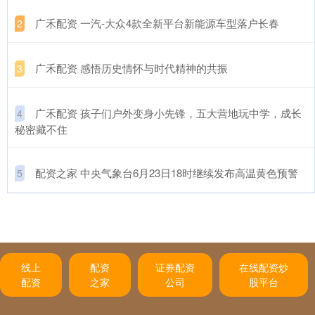
​广禾配资 一汽-大众4款全新平台新能源车型落户长春
2
​广禾配资 感悟历史情怀与时代精神的共振
3
​广禾配资 孩子们户外变身小先锋，五大营地玩中学，成长
4
秘密藏不住
​配资之家 中央气象台6月23日18时继续发布高温黄色预警
5
线上
配资
证券配资
在线配资炒
配资
之家
公司
股平台