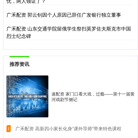
忧，两人领证了？
广禾配资 郭云钊因个人原因已辞任广发银行独立董事
广禾配资 山东交通学院留俄学生祭扫莫罗佐夫斯克市中国
烈士纪念碑
推荐资讯
速配资 家门口看大戏，过瘾——第十一届黄
河戏剧节侧记
​广禾配资 高新四小家长化身“课外导师”带来特色课程
1