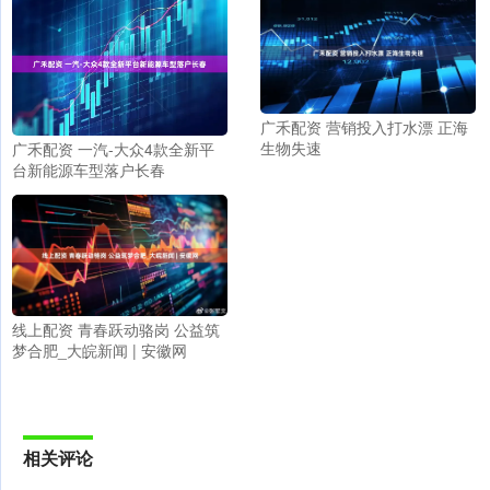
广禾配资 营销投入打水漂 正海
生物失速
广禾配资 一汽-大众4款全新平
台新能源车型落户长春
线上配资 青春跃动骆岗 公益筑
梦合肥_大皖新闻 | 安徽网
相关评论