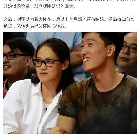
开始谈婚论嫁，却劈腿刚认识的葛天。
之后，刘翔以为葛天怀孕，所以非常突然地宣布结婚。婚后得知自己
被骗，又转头哄得吴莎回心转意。