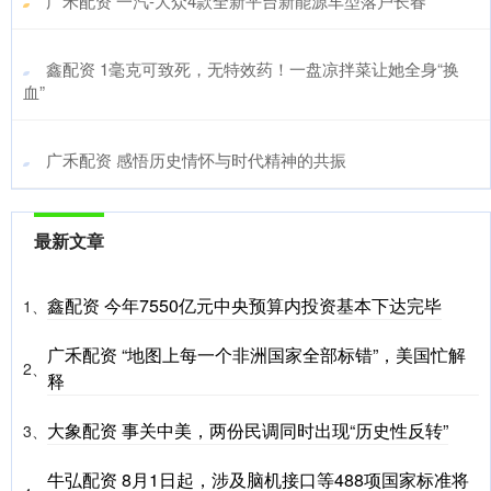
​广禾配资 一汽-大众4款全新平台新能源车型落户长春
​鑫配资 1毫克可致死，无特效药！一盘凉拌菜让她全身“换
血”
​广禾配资 感悟历史情怀与时代精神的共振
最新文章
鑫配资 今年7550亿元中央预算内投资基本下达完毕
1、
广禾配资 “地图上每一个非洲国家全部标错”，美国忙解
2、
释
大象配资 事关中美，两份民调同时出现“历史性反转”
3、
牛弘配资 8月1日起，涉及脑机接口等488项国家标准将