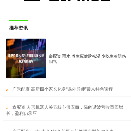
推荐资讯
鑫配资 雨水|养生应健脾祛湿 少吃生冷防伤
阳气
​广禾配资 高新四小家长化身“课外导师”带来特色课程
​鑫配资 人形机器人关节核心供应商，绿的谐波营收重回增
长，盈利仍承压