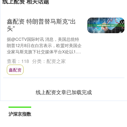
线上配资 相关话题
鑫配资 特朗普替马斯克“出
头”
据@CCTV国际时讯 消息，美国总统特
朗普12月8日在白宫表示，欧盟对美国企
业家马斯克旗下社交媒体平台X处以1.2
亿欧元（约合9.9亿元人民币）罚款一
查看：
118
分类：
配资之家
事“糟糕且....
鑫配资
线上配资文章已加载完成
沪深京指数